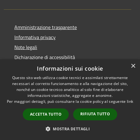
Amministrazione trasparente
Informativa privacy
Note legali
Dichiarazione di accessibilità
×
Piano di miglioramento dei servizi
Informazioni sui cookie
Questo sito web utilizza cookie tecnici e assimilati strettamente
necessari al corretto funzionamento e alla navigazione del sito,
nonché un cookie tecnico analitico al solo fine di elaborare
informazioni statistiche, aggregate e anonime.
RSS
Copyright © 2026 • Comune di
Per maggiori dettagli, può consultare la cookie policy al seguente
link
Accessibilità
Crema • Powered by
Privacy
Municipium
Accesso
•
RIFIUTA TUTTO
ACCETTA TUTTO
Cookie
redazione
Mappa del sito
MOSTRA DETTAGLI