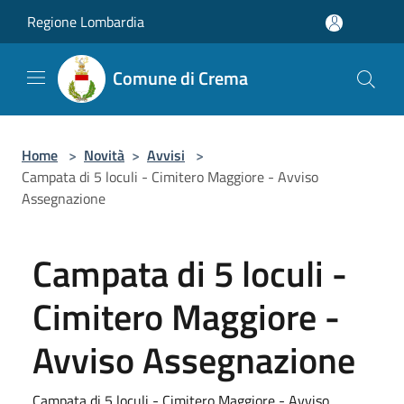
Salta al contenuto principale
Regione Lombardia
Comune di Crema
Home
>
Novità
>
Avvisi
>
Campata di 5 loculi - Cimitero Maggiore - Avviso
Assegnazione
Campata di 5 loculi -
Cimitero Maggiore -
Avviso Assegnazione
Campata di 5 loculi - Cimitero Maggiore - Avviso