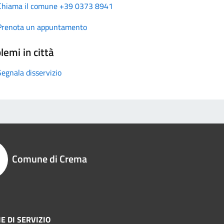
Chiama il comune +39 0373 8941
Prenota un appuntamento
lemi in città
Segnala disservizio
Comune di Crema
E DI SERVIZIO