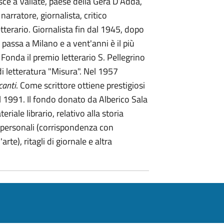
e a Vailate, paese della Gera D’Adda,
arratore, giornalista, critico
tterario. Giornalista fin dal 1945, dopo
assa a Milano e a vent'anni è il più
Fonda il premio letterario S. Pellegrino
di letteratura "Misura". Nel 1957
canti
. Come scrittore ottiene prestigiosi
l 1991. Il fondo donato da Alberico Sala
iale librario, relativo alla storia
 personali (corrispondenza con
rte), ritagli di giornale e altra