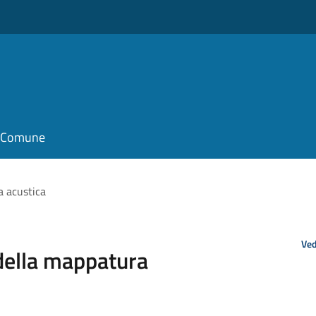
il Comune
a acustica
Ved
 della mappatura