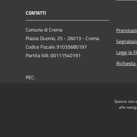
CONTATTI
Comune di Crema
Prenotaz
Piazza Duomo, 25 - 26013 - Crema
Segnalazi
Codice Fiscale: 91035680197
Leggi le 
Partita IVA: 00111540191
Richiesta
PEC:
protocollo@comunecrema.telecompost.it
Centralino Unico: 0373 8941
Questo sito 
Whistleblowing
alla navig