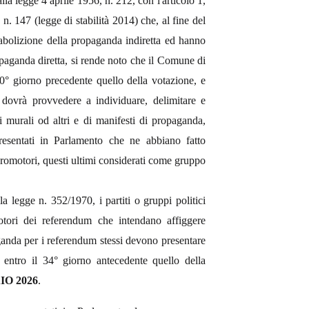
lla legge 4 aprile 1956, n. 212, con l'articolo 1,
. 147 (legge di stabilità 2014) che, al fine del
abolizione della propaganda indiretta ed hanno
paganda diretta, si rende noto che il Comune di
30° giorno precedente quello della votazione, e
dovrà provvedere a individuare, delimitare e
ali murali od altri e di manifesti di propaganda,
resentati in Parlamento che ne abbiano fatto
omotori, questi ultimi considerati come gruppo
la legge n. 352/1970, i partiti o gruppi politici
otori dei referendum che intendano affiggere
aganda per i referendum stessi devono presentare
i entro il 34° giorno antecedente quello della
O 2026
.