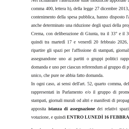
Nel richiamare l'attenzione sulle modifiche apportate a
comma 400, lettera h), della legge 27 dicembre 2013, n
contenimento della spesa pubblica, hanno disposto l'
anche determinato una riduzione degli spazi della pro
Crema, con deliberazione di Giunta, tra il 33° e il 
quindi tra martedì 17 e venerdì 20 febbraio 2026, 
ripartire gli spazi per l'affissione di stampati, giorn
assegnandone uno ai partiti o gruppi politici rapp
domanda e uno per ciascun referendum al gruppo di pr
unico, che pure ne abbia fatto domanda.
In ogni caso, ai sensi dell'art. 52, quarto comma, del
rappresentati in Parlamento e/o il gruppo di prom
stampati, giornali murali od altri e manifesti di prop
apposita
istanza di assegnazione
dei relativi spaz
votazione, e quindi
ENTRO LUNEDÌ 16 FEBBRAI