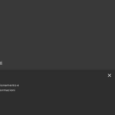
zi
×
nzionamento e
nformazioni