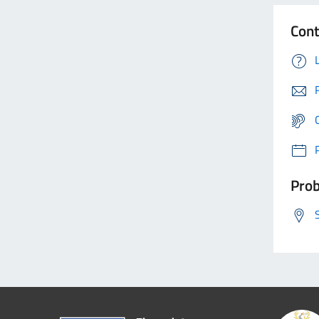
Cont
Prob