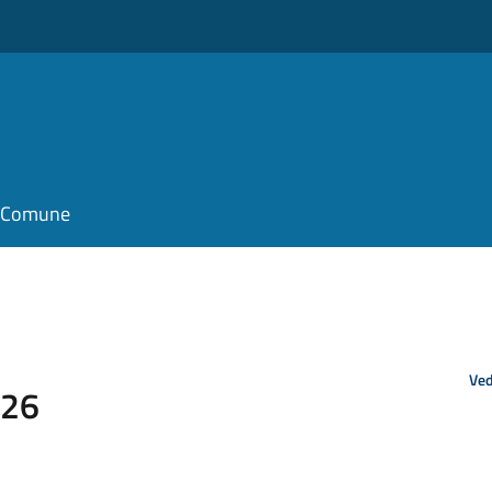
il Comune
Ved
026