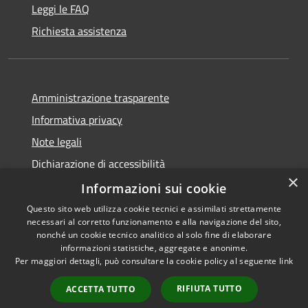
Leggi le FAQ
Richiesta assistenza
Amministrazione trasparente
Informativa privacy
Note legali
Dichiarazione di accessibilità
×
Piano di miglioramento dei servizi
Informazioni sui cookie
Questo sito web utilizza cookie tecnici e assimilati strettamente
necessari al corretto funzionamento e alla navigazione del sito,
nonché un cookie tecnico analitico al solo fine di elaborare
informazioni statistiche, aggregate e anonime.
RSS
Copyright © 2026 • Comune di
Per maggiori dettagli, può consultare la cookie policy al seguente
link
Accessibilità
Crema • Powered by
Privacy
Municipium
Accesso
•
RIFIUTA TUTTO
ACCETTA TUTTO
Cookie
redazione