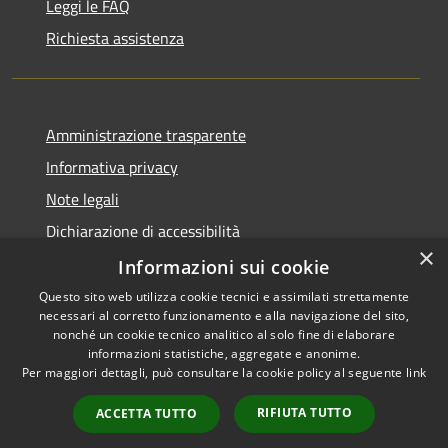
Leggi le FAQ
Richiesta assistenza
Amministrazione trasparente
Informativa privacy
Note legali
Dichiarazione di accessibilità
×
Piano di miglioramento dei servizi
Informazioni sui cookie
Questo sito web utilizza cookie tecnici e assimilati strettamente
necessari al corretto funzionamento e alla navigazione del sito,
nonché un cookie tecnico analitico al solo fine di elaborare
informazioni statistiche, aggregate e anonime.
RSS
Copyright © 2026 • Comune di
Per maggiori dettagli, può consultare la cookie policy al seguente
link
Accessibilità
Crema • Powered by
Privacy
Municipium
Accesso
•
RIFIUTA TUTTO
ACCETTA TUTTO
Cookie
redazione