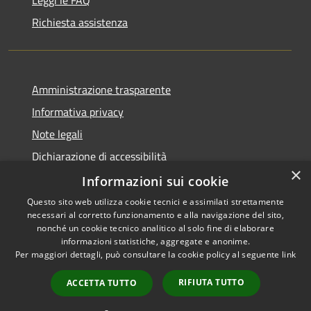
Richiesta assistenza
Amministrazione trasparente
Informativa privacy
Note legali
Dichiarazione di accessibilità
×
Piano di miglioramento dei servizi
Informazioni sui cookie
Questo sito web utilizza cookie tecnici e assimilati strettamente
necessari al corretto funzionamento e alla navigazione del sito,
nonché un cookie tecnico analitico al solo fine di elaborare
informazioni statistiche, aggregate e anonime.
RSS
Copyright © 2026 • Comune di
Per maggiori dettagli, può consultare la cookie policy al seguente
link
Accessibilità
Crema • Powered by
Privacy
Municipium
Accesso
•
RIFIUTA TUTTO
ACCETTA TUTTO
Cookie
redazione