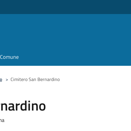
il Comune
o
>
Cimitero San Bernardino
rnardino
ma