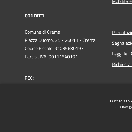
Mobilità e
CONTATTI
Comune di Crema
Prenotaz
Piazza Duomo, 25 - 26013 - Crema
Segnalazi
Codice Fiscale: 91035680197
Leggi le 
Partita IVA: 00111540191
Richiesta
PEC:
protocollo@comunecrema.telecompost.it
Centralino Unico: 0373 8941
Questo sito 
Whistleblowing
alla navig