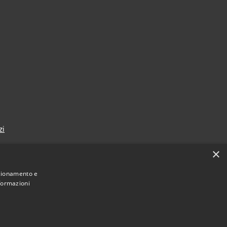
zi
×
nzionamento e
nformazioni