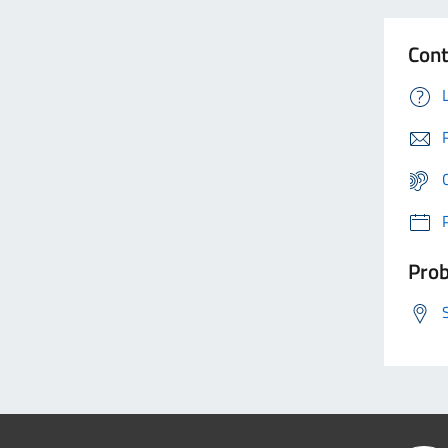
Cont
Prob