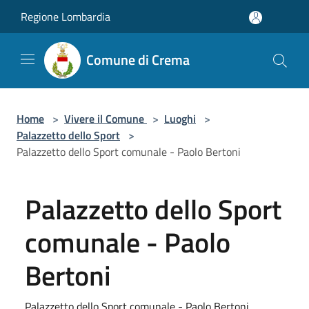
Salta al contenuto principale
Regione Lombardia
Comune di Crema
Home
>
Vivere il Comune
>
Luoghi
>
Palazzetto dello Sport
>
Palazzetto dello Sport comunale - Paolo Bertoni
Palazzetto dello Sport
comunale - Paolo
Bertoni
Palazzetto dello Sport comunale - Paolo Bertoni