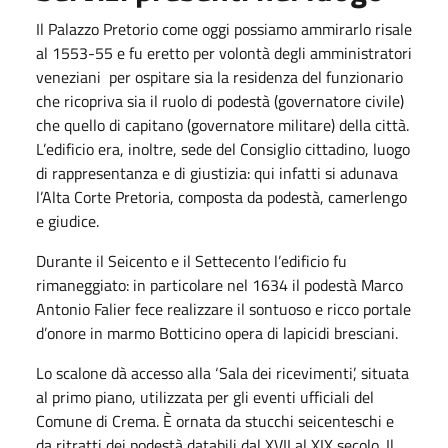
Il Palazzo Pretorio come oggi possiamo ammirarlo risale
al 1553-55 e fu eretto per volontà degli amministratori
veneziani per ospitare sia la residenza del funzionario
che ricopriva sia il ruolo di podestà (governatore civile)
che quello di capitano (governatore militare) della città.
L’edificio era, inoltre, sede del Consiglio cittadino, luogo
di rappresentanza e di giustizia: qui infatti si adunava
l’Alta Corte Pretoria, composta da podestà, camerlengo
e giudice.
Durante il Seicento e il Settecento l’edificio fu
rimaneggiato: in particolare nel 1634 il podestà Marco
Antonio Falier fece realizzare il sontuoso e ricco portale
d’onore in marmo Botticino opera di lapicidi bresciani.
Lo scalone dà accesso alla ‘Sala dei ricevimenti’, situata
al primo piano, utilizzata per gli eventi ufficiali del
Comune di Crema. È ornata da stucchi seicenteschi e
da ritratti dei podestà databili dal XVII al XIX secolo. Il