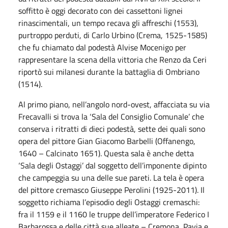
soffitto è oggi decorato con dei cassettoni lignei
rinascimentali, un tempo recava gli affreschi (1553),
purtroppo perduti, di Carlo Urbino (Crema, 1525-1585)
che fu chiamato dal podestà Alvise Mocenigo per
rappresentare la scena della vittoria che Renzo da Ceri
riportò sui milanesi durante la battaglia di Ombriano
(1514).
Al primo piano, nell’angolo nord-ovest, affacciata su via
Frecavalli si trova la ‘Sala del Consiglio Comunale’ che
conserva i ritratti di dieci podestà, sette dei quali sono
opera del pittore Gian Giacomo Barbelli (Offanengo,
1640 – Calcinato 1651). Questa sala è anche detta
‘Sala degli Ostaggi’ dal soggetto dell’imponente dipinto
che campeggia su una delle sue pareti. La tela è opera
del pittore cremasco Giuseppe Perolini (1925-2011). Il
soggetto richiama l’episodio degli Ostaggi cremaschi:
fra il 1159 e il 1160 le truppe dell’imperatore Federico I
Barbarossa e delle città sue alleate – Cremona, Pavia e