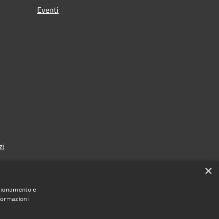
Eventi
zi
×
nzionamento e
nformazioni