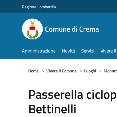
Salta al contenuto principale
Regione Lombardia
Comune di Crema
Amministrazione
Novità
Servizi
Vivere 
Home
>
Vivere il Comune
>
Luoghi
>
Monum
Passerella ciclo
Bettinelli