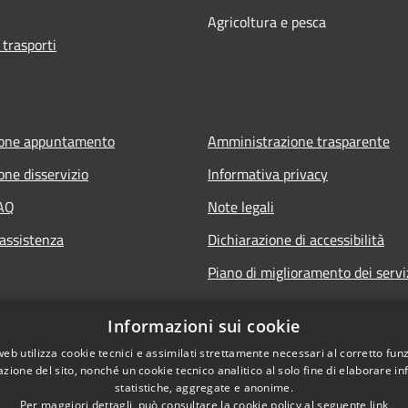
Agricoltura e pesca
 trasporti
ione appuntamento
Amministrazione trasparente
one disservizio
Informativa privacy
FAQ
Note legali
 assistenza
Dichiarazione di accessibilità
Piano di miglioramento dei servi
Informazioni sui cookie
web utilizza cookie tecnici e assimilati strettamente necessari al corretto fu
azione del sito, nonché un cookie tecnico analitico al solo fine di elaborare i
statistiche, aggregate e anonime.
Per maggiori dettagli, può consultare la cookie policy al seguente
link