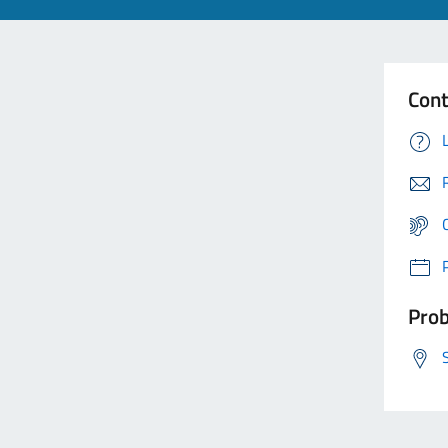
Cont
Prob