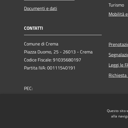
Turismo
Documenti e dati
Mobilità e
CONTATTI
Comune di Crema
Prenotaz
Piazza Duomo, 25 - 26013 - Crema
Segnalazi
Codice Fiscale: 91035680197
Leggi le 
Partita IVA: 00111540191
Richiesta
PEC:
protocollo@comunecrema.telecompost.it
Centralino Unico: 0373 8941
Questo sito 
Whistleblowing
alla navig