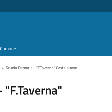
il Comune
>
Scuola Primaria - "F.Taverna" Castelnuovo
- "F.Taverna"