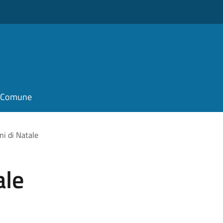
il Comune
ni di Natale
ale