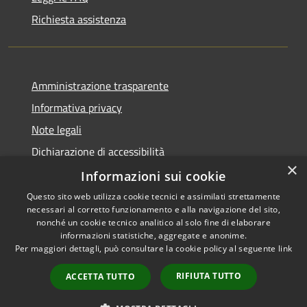
Richiesta assistenza
Amministrazione trasparente
Informativa privacy
Note legali
Dichiarazione di accessibilità
×
Piano di miglioramento dei servizi
Informazioni sui cookie
Questo sito web utilizza cookie tecnici e assimilati strettamente
necessari al corretto funzionamento e alla navigazione del sito,
nonché un cookie tecnico analitico al solo fine di elaborare
informazioni statistiche, aggregate e anonime.
RSS
Copyright © 2026 • Comune di
Per maggiori dettagli, può consultare la cookie policy al seguente
link
Accessibilità
Crema • Powered by
Privacy
Municipium
Accesso
•
RIFIUTA TUTTO
ACCETTA TUTTO
Cookie
redazione