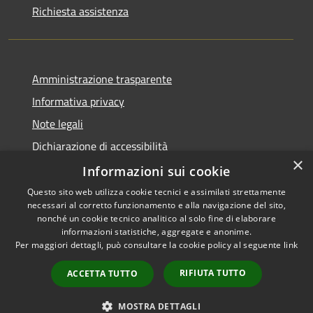
Richiesta assistenza
Amministrazione trasparente
Informativa privacy
Note legali
Dichiarazione di accessibilità
×
Piano di miglioramento dei servizi
Informazioni sui cookie
Questo sito web utilizza cookie tecnici e assimilati strettamente
necessari al corretto funzionamento e alla navigazione del sito,
nonché un cookie tecnico analitico al solo fine di elaborare
informazioni statistiche, aggregate e anonime.
RSS
Copyright © 2026 • Comune di
Per maggiori dettagli, può consultare la cookie policy al seguente
link
Accessibilità
Crema • Powered by
Privacy
Municipium
Accesso
•
RIFIUTA TUTTO
ACCETTA TUTTO
Cookie
redazione
Mappa del sito
MOSTRA DETTAGLI