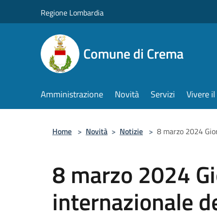
Salta al contenuto principale
Regione Lombardia
Comune di Crema
Amministrazione
Novità
Servizi
Vivere 
Home
>
Novità
>
Notizie
>
8 marzo 2024 Gior
8 marzo 2024 Gi
internazionale d