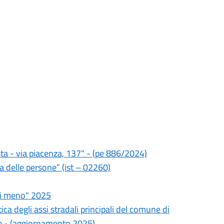
ta - via piacenza, 137" - (pe 886/2024)
za delle persone” (ist – 02260)
di meno" 2025
ca degli assi stradali principali del comune di
e - (aggiornamento 2025)