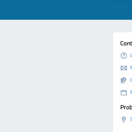
Cont
Prob