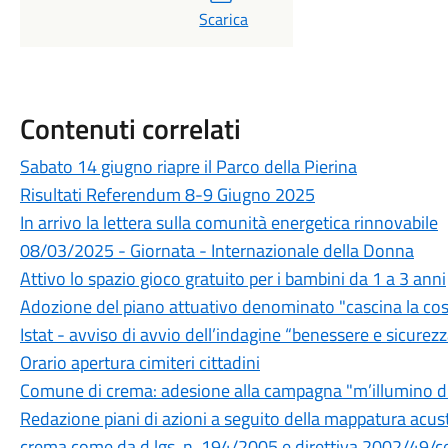
Scarica
Contenuti correlati
Sabato 14 giugno riapre il Parco della Pierina
Risultati Referendum 8-9 Giugno 2025
In arrivo la lettera sulla comunità energetica rinnovabile
08/03/2025 - Giornata - Internazionale della Donna
Attivo lo spazio gioco gratuito per i bambini da 1 a 3 anni
Adozione del piano attuativo denominato "cascina la cos
Istat - avviso di avvio dell’indagine “benessere e sicurez
Orario apertura cimiteri cittadini
Comune di crema: adesione alla campagna "m’illumino 
Redazione piani di azioni a seguito della mappatura acusti
crema come da d.lgs. n. 194/2005 e direttiva 2002/49/c