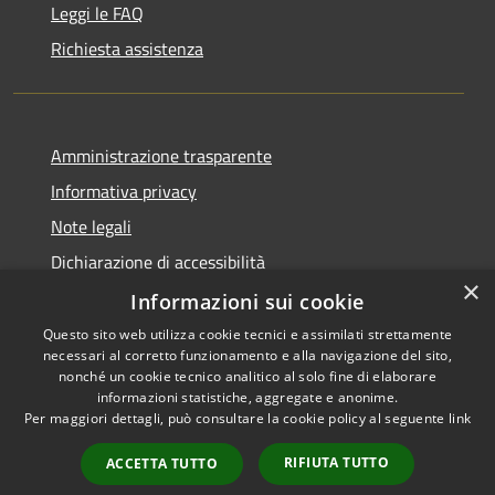
Leggi le FAQ
Richiesta assistenza
Amministrazione trasparente
Informativa privacy
Note legali
Dichiarazione di accessibilità
×
Piano di miglioramento dei servizi
Informazioni sui cookie
Questo sito web utilizza cookie tecnici e assimilati strettamente
necessari al corretto funzionamento e alla navigazione del sito,
nonché un cookie tecnico analitico al solo fine di elaborare
informazioni statistiche, aggregate e anonime.
RSS
Copyright © 2026 • Comune di
Per maggiori dettagli, può consultare la cookie policy al seguente
link
Accessibilità
Crema • Powered by
Privacy
Municipium
Accesso
•
RIFIUTA TUTTO
ACCETTA TUTTO
Cookie
redazione