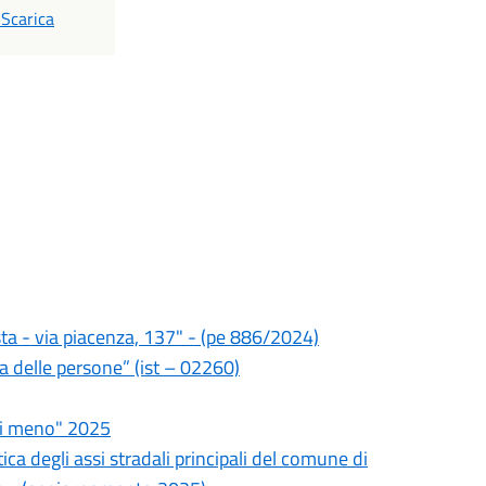
PDF
Scarica
ta - via piacenza, 137" - (pe 886/2024)
za delle persone” (ist – 02260)
di meno" 2025
ca degli assi stradali principali del comune di