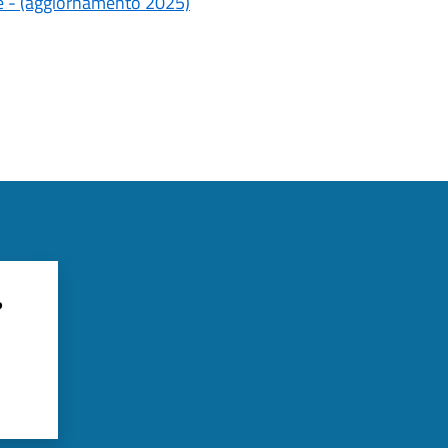
e - (aggiornamento 2025)
?