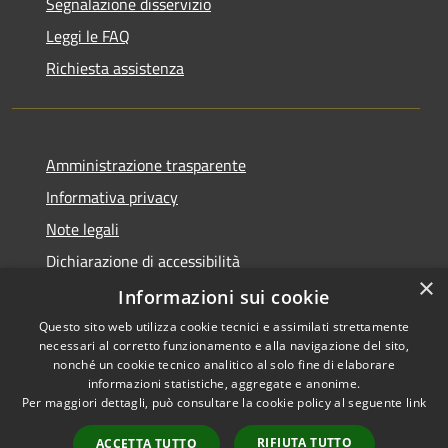
Segnalazione disservizio
Leggi le FAQ
Richiesta assistenza
Amministrazione trasparente
Informativa privacy
Note legali
Dichiarazione di accessibilità
×
Piano di miglioramento dei servizi
Informazioni sui cookie
Questo sito web utilizza cookie tecnici e assimilati strettamente
necessari al corretto funzionamento e alla navigazione del sito,
nonché un cookie tecnico analitico al solo fine di elaborare
informazioni statistiche, aggregate e anonime.
RSS
Copyright © 2026 • Comune di
Per maggiori dettagli, può consultare la cookie policy al seguente
link
Accessibilità
Crema • Powered by
Privacy
Municipium
Accesso
•
RIFIUTA TUTTO
ACCETTA TUTTO