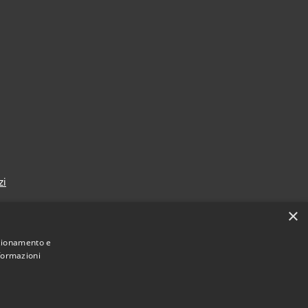
zi
×
nzionamento e
nformazioni