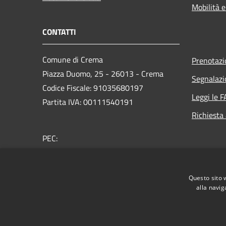
Mobilità e
CONTATTI
Comune di Crema
Prenotaz
Piazza Duomo, 25 - 26013 - Crema
Segnalazi
Codice Fiscale: 91035680197
Leggi le 
Partita IVA: 00111540191
Richiesta
PEC:
protocollo@comunecrema.telecompost.it
Centralino Unico: 0373 8941
Questo sito 
Whistleblowing
alla navig