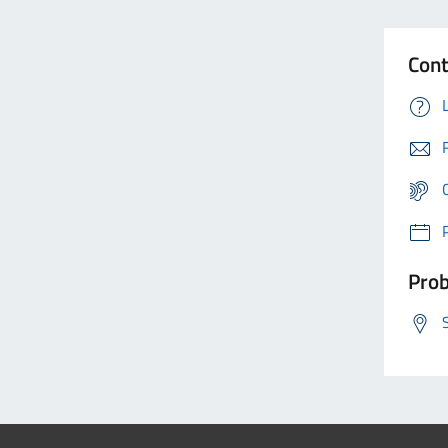
Cont
Prob