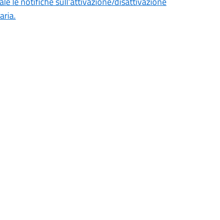
eale le notifiche sull'attivazione/disattivazione
aria.