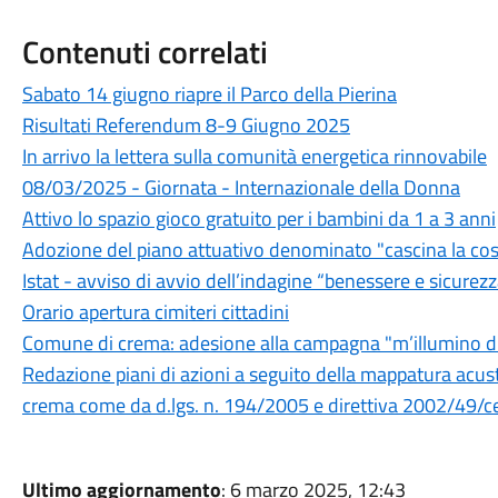
Contenuti correlati
Sabato 14 giugno riapre il Parco della Pierina
Risultati Referendum 8-9 Giugno 2025
In arrivo la lettera sulla comunità energetica rinnovabile
08/03/2025 - Giornata - Internazionale della Donna
Attivo lo spazio gioco gratuito per i bambini da 1 a 3 anni
Adozione del piano attuativo denominato "cascina la cos
Istat - avviso di avvio dell’indagine “benessere e sicurez
Orario apertura cimiteri cittadini
Comune di crema: adesione alla campagna "m’illumino 
Redazione piani di azioni a seguito della mappatura acusti
crema come da d.lgs. n. 194/2005 e direttiva 2002/49/c
Ultimo aggiornamento
: 6 marzo 2025, 12:43