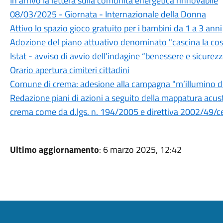
In arrivo la lettera sulla comunità energetica rinnovabile
08/03/2025 - Giornata - Internazionale della Donna
Attivo lo spazio gioco gratuito per i bambini da 1 a 3 anni
Adozione del piano attuativo denominato "cascina la cos
Istat - avviso di avvio dell’indagine “benessere e sicurez
Orario apertura cimiteri cittadini
Comune di crema: adesione alla campagna "m’illumino 
Redazione piani di azioni a seguito della mappatura acusti
crema come da d.lgs. n. 194/2005 e direttiva 2002/49/c
Ultimo aggiornamento
: 6 marzo 2025, 12:42