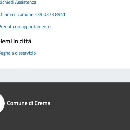
Richiedi Assistenza
Chiama il comune +39 0373 8941
Prenota un appuntamento
lemi in città
Segnala disservizio
Comune di Crema