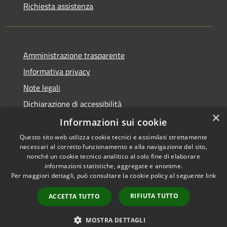
Richiesta assistenza
Amministrazione trasparente
Informativa privacy
Note legali
Dichiarazione di accessibilità
×
Piano di miglioramento dei servizi
Informazioni sui cookie
Questo sito web utilizza cookie tecnici e assimilati strettamente
necessari al corretto funzionamento e alla navigazione del sito,
nonché un cookie tecnico analitico al solo fine di elaborare
informazioni statistiche, aggregate e anonime.
RSS
Copyright © 2026 • Comune di
Per maggiori dettagli, può consultare la cookie policy al seguente
link
Accessibilità
Crema • Powered by
Privacy
Municipium
Accesso
•
RIFIUTA TUTTO
ACCETTA TUTTO
Cookie
redazione
Mappa del sito
MOSTRA DETTAGLI