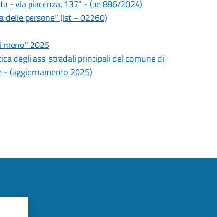
ta - via piacenza, 137" - (pe 886/2024)
za delle persone” (ist – 02260)
di meno" 2025
ca degli assi stradali principali del comune di
e - (aggiornamento 2025)