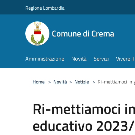
Salta al contenuto principale
Regione Lombardia
Comune di Crema
Amministrazione
Novità
Servizi
Vivere 
Home
>
Novità
>
Notizie
>
Ri-mettiamoci in
Ri-mettiamoci in
educativo 2023