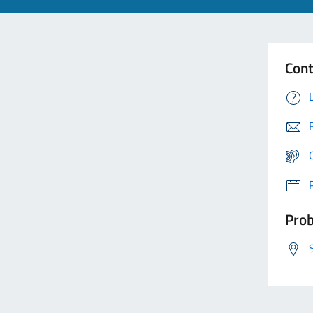
Cont
Prob