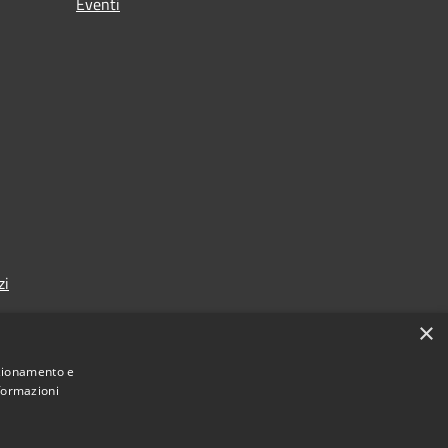
Eventi
zi
×
nzionamento e
nformazioni