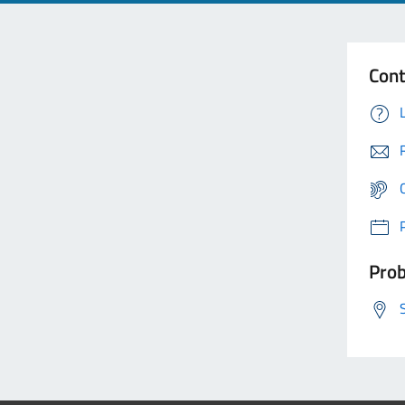
Cont
Prob