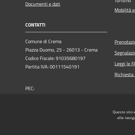
Turismo
Documenti e dati
Mobilità e
CONTATTI
Comune di Crema
Prenotaz
Piazza Duomo, 25 - 26013 - Crema
Segnalazi
Codice Fiscale: 91035680197
Leggi le 
Partita IVA: 00111540191
Richiesta
PEC:
protocollo@comunecrema.telecompost.it
Centralino Unico: 0373 8941
Questo sito 
Whistleblowing
alla navig