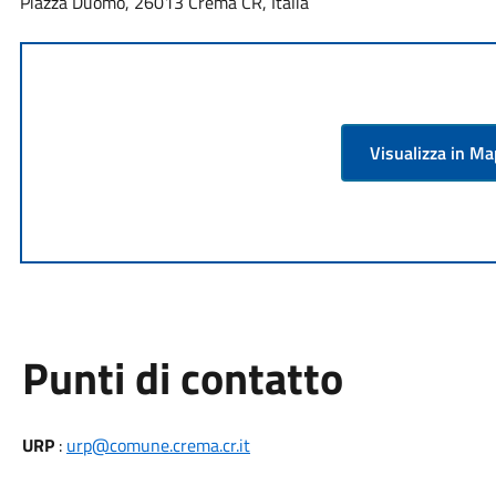
Piazza Duomo, 26013 Crema CR, Italia
Visualizza in M
Punti di contatto
URP
:
urp@comune.crema.cr.it