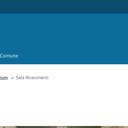
il Comune
rium
>
Sala Ricevimenti