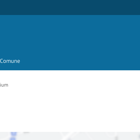
il Comune
rium