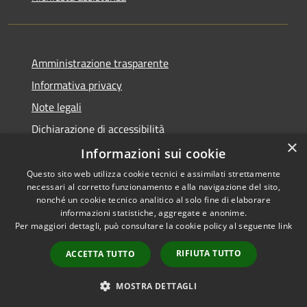
Amministrazione trasparente
Informativa privacy
Note legali
Dichiarazione di accessibilità
×
Piano di miglioramento dei servizi
Informazioni sui cookie
Questo sito web utilizza cookie tecnici e assimilati strettamente
necessari al corretto funzionamento e alla navigazione del sito,
nonché un cookie tecnico analitico al solo fine di elaborare
informazioni statistiche, aggregate e anonime.
RSS
Copyright © 2026 • Comune di
Per maggiori dettagli, può consultare la cookie policy al seguente
link
Accessibilità
Crema • Powered by
Privacy
Municipium
Accesso
•
RIFIUTA TUTTO
ACCETTA TUTTO
Cookie
redazione
Mappa del sito
MOSTRA DETTAGLI