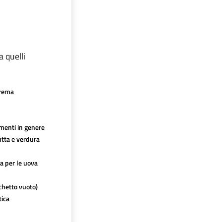
a quelli
crema
imenti in genere
utta e verdura
ca per le uova
chetto vuoto)
tica