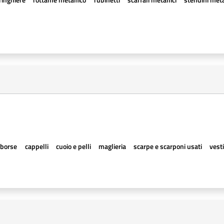
borse
cappelli
cuoio e pelli
maglieria
scarpe e scarponi usati
vesti