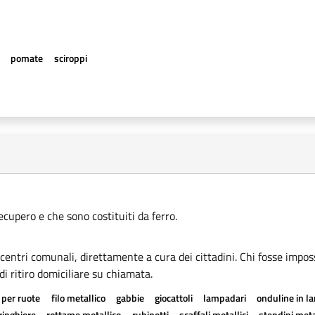
e
pomate
sciroppi
recupero e che sono costituiti da ferro.
i centri comunali, direttamente a cura dei cittadini. Chi fosse imposs
di ritiro domiciliare su chiamata.
 per ruote
filo metallico
gabbie
giocattoli
lampadari
onduline in l
ringhiere
rottame metallico
rubinetti
scaffali metallici
stendini meta