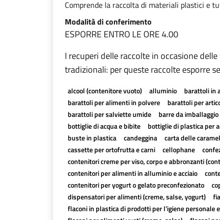
Comprende la raccolta di materiali plastici e tutti
Modalità di conferimento
ESPORRE ENTRO LE ORE 4.00
I recuperi delle raccolte in occasione delle
tradizionali: per queste raccolte esporre se
alcool (contenitore vuoto)
alluminio
barattoli in 
barattoli per alimenti in polvere
barattoli per artico
barattoli per salviette umide
barre da imballaggio 
bottiglie di acqua e bibite
bottiglie di plastica per a
buste in plastica
candeggina
carta delle carame
cassette per ortofrutta e carni
cellophane
confez
contenitori creme per viso, corpo e abbronzanti (con
contenitori per alimenti in alluminio e acciaio
conte
contenitori per yogurt o gelato preconfezionato
cop
dispensatori per alimenti (creme, salse, yogurt)
fi
flaconi in plastica di prodotti per l’igiene personale e