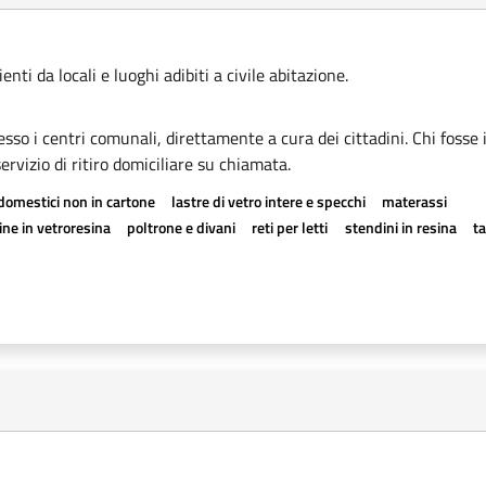
ti da locali e luoghi adibiti a civile abitazione.
esso i centri comunali, direttamente a cura dei cittadini. Chi fosse 
rvizio di ritiro domiciliare su chiamata.
odomestici non in cartone
lastre di vetro intere e specchi
materassi
ne in vetroresina
poltrone e divani
reti per letti
stendini in resina
t