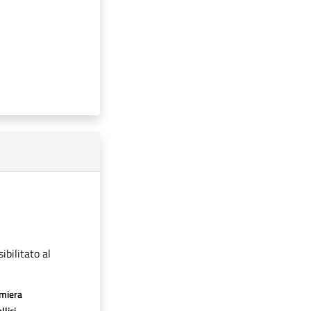
ibilitato al
amiera
llici