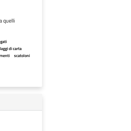
a quelli
egati
aggi di carta
imenti
scatoloni