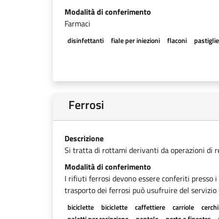
Modalità di conferimento
Farmaci
disinfettanti
fiale per iniezioni
flaconi
pastigli
Ferrosi
Descrizione
Si tratta di rottami derivanti da operazioni di 
Modalità di conferimento
I rifiuti ferrosi devono essere conferiti presso 
trasporto dei ferrosi può usufruire del servizio 
biciclette
biciclette
caffettiere
carriole
cerchi
paletti per recinzione
pentole
porte e finestre