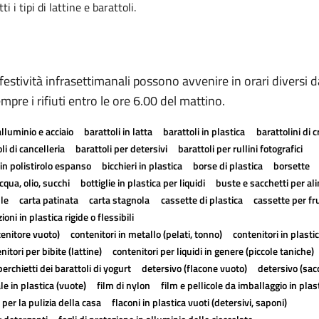
 i tipi di lattine e barattoli.
 festività infrasettimanali possono avvenire in orari diversi d
mpre i rifiuti entro le ore 6.00 del mattino.
alluminio e acciaio
barattoli in latta
barattoli in plastica
barattolini di 
li di cancelleria
barattoli per detersivi
barattoli per rullini fotografici
in polistirolo espanso
bicchieri in plastica
borse di plastica
borsette
cqua, olio, succhi
bottiglie in plastica per liquidi
buste e sacchetti per al
lle
carta patinata
carta stagnola
cassette di plastica
cassette per fr
ioni in plastica rigide o flessibili
tenitore vuoto)
contenitori in metallo (pelati, tonno)
contenitori in plasti
nitori per bibite (lattine)
contenitori per liquidi in genere (piccole taniche)
erchietti dei barattoli di yogurt
detersivo (flacone vuoto)
detersivo (sac
ale in plastica (vuote)
film di nylon
film e pellicole da imballaggio in plas
 per la pulizia della casa
flaconi in plastica vuoti (detersivi, saponi)