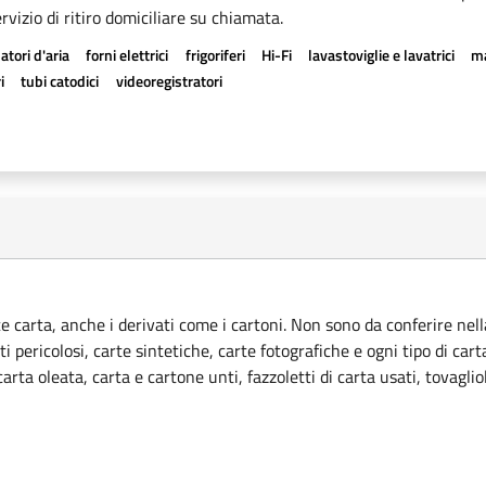
rvizio di ritiro domiciliare su chiamata.
atori d'aria
forni elettrici
frigoriferi
Hi-Fi
lavastoviglie e lavatrici
ma
i
tubi catodici
videoregistratori
ce carta, anche i derivati come i cartoni. Non sono da conferire nella
ti pericolosi, carte sintetiche, carte fotografiche e ogni tipo di car
rta oleata, carta e cartone unti, fazzoletti di carta usati, tovagliol