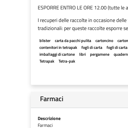
ESPORRE ENTRO LE ORE 12.00 (tutte le al
I recuperi delle raccolte in occasione delle
tradizionali: per queste raccolte esporre se
blister
carta da pacchi pulita
cartoncino
carton
contenitori in tetrapak
fogli di carta
fogli di cart
imballaggi di cartone
libri
pergamene
quadern
Tetrapak
Tetra-pak
Farmaci
Descrizione
Farmaci