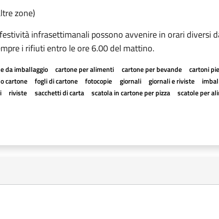
tre zone)
 festività infrasettimanali possono avvenire in orari diversi d
mpre i rifiuti entro le ore 6.00 del mattino.
e da imballaggio
cartone per alimenti
cartone per bevande
cartoni pi
a o cartone
fogli di cartone
fotocopie
giornali
giornali e riviste
imball
i
riviste
sacchetti di carta
scatola in cartone per pizza
scatole per al