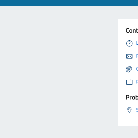
Cont
Prob